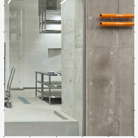
Online shopping ↗
1F, Big Tower Ōdori Park, 20–1 Minami 1–jo
Nishi 4–chome, Chuo–ku, Sapporo, Hokkaido
©ezobolic Co., Ltd.
Instagram
Youtube
LINE