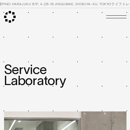
JUKU B1F, 4-28-18 JINGUMAE, SHIBUYA-KU, TOKYO
ライフトレーニングブラ
Company
Philosophy ↗
Profile ↗
Service
Service
Products ↗
Stockist ↗
Lab ↗
Laboratory
Information
News ↗
Contact ↗
Recruit
Recruitment ↗
Store